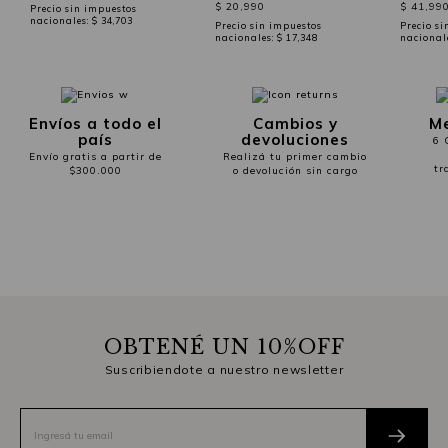
$ 20,990
$ 41,99
Precio sin impuestos
nacionales:
$ 34,703
Precio sin impuestos
Precio si
nacionales:
$ 17,348
nacional
Envíos a todo el
Cambios y
Me
país
devoluciones
6 
Envío gratis a partir de
Realizá tu primer cambio
tr
$300.000
o devolución sin cargo
OBTENÉ UN 10%OFF
Suscribiendote a nuestro newsletter