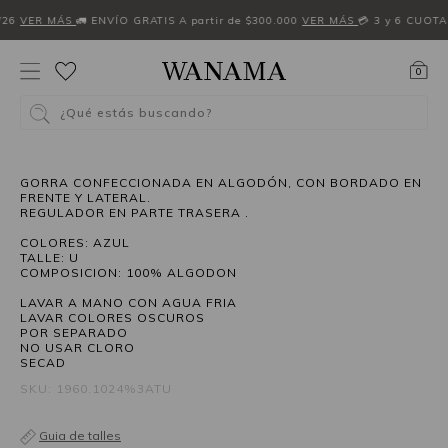
W26
VER MÁS
🚛 ENVÍO GRATIS A partir de $300.000
VER MÁS
💳 3 y 6 CUOTA
0
¿Qué estás buscando?
GORRA CONFECCIONADA EN ALGODÓN, CON BORDADO EN
FRENTE Y LATERAL.
REGULADOR EN PARTE TRASERA .
COLORES: AZUL
TALLE: U
COMPOSICION: 100% ALGODON
LAVAR A MANO CON AGUA FRIA
LAVAR COLORES OSCUROS
POR SEPARADO
NO USAR CLORO
SECAD
SKU: 1960.1024%3ATU
Guia de talles