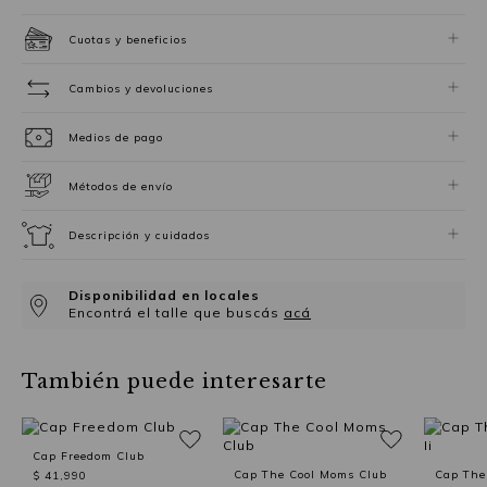
Cuotas y beneficios
Cambios y devoluciones
Medios de pago
Métodos de envío
Descripción y cuidados
Disponibilidad en locales
Encontrá el talle que buscás
acá
También puede interesarte
Cap Freedom Club
Cap The Cool Moms Club
Cap The
$ 41,990