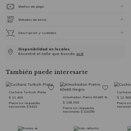
Medios de pago
Métodos de envío
Descripción y cuidados
Disponibilidad en locales
Encontrá el talle que buscás
acá
También puede interesarte
Cuchara Turkish Plata
Cuchara
Almohadon Pietro 60x60 Negro
$ 11,400
$ 12,50
$ 138,000
Precio sin impuestos
Precio si
nacionales:
$ 9,422
nacional
Precio sin impuestos
nacionales:
$ 114,050