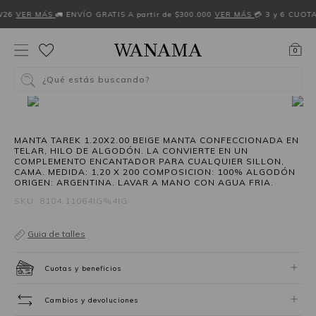
26
VER MÁS
🚛 ENVÍO GRATIS A partir de $300.000
VER MÁS
💳 3 y 6 CUOTAS
0
¿Qué estás buscando?
MANTA TAREK 1.20X2.00 BEIGE MANTA CONFECCIONADA EN
TELAR, HILO DE ALGODÓN. LA CONVIERTE EN UN
COMPLEMENTO ENCANTADOR PARA CUALQUIER SILLON,
CAMA. MEDIDA: 1,20 X 200 COMPOSICION: 100% ALGODÓN
ORIGEN: ARGENTINA. LAVAR A MANO CON AGUA FRIA.
SKU: 8104.11064IG%4IG
Guia de talles
Cuotas y beneficios
Cambios y devoluciones