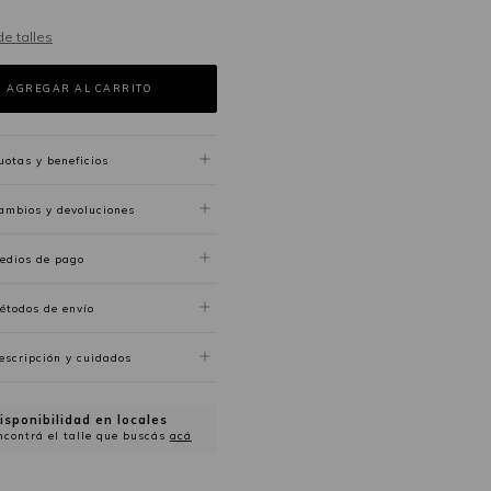
de talles
uotas y beneficios
ambios y devoluciones
edios de pago
étodos de envío
escripción y cuidados
isponibilidad en locales
ncontrá el talle que buscás
acá