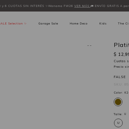
3 y 6 CUOTAS SIN INTERÉS
✨Wanama FW26
VER MÁS
🚛 ENVÍO GRATIS A part
SALE Selection ✨
Garage Sale
Home Deco
Kids
The Ci
Plat
$ 12,9
Cuotas s
Precio s
FALSE
SKU: 8
Color:
K2
Talle:
U
U