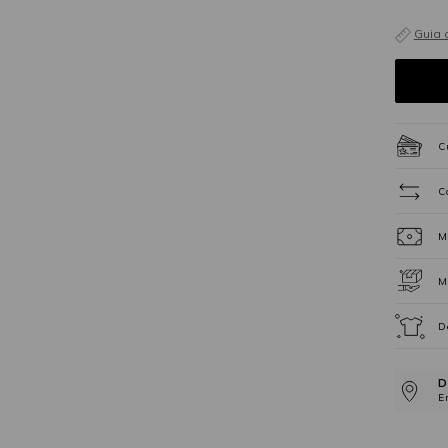
Guia 
C
C
M
M
D
D
E