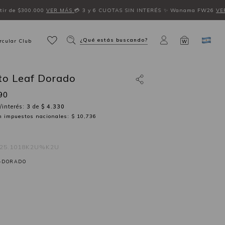
ir de $300.000
VER MÁS
💳 3 y 6 CUOTAS SIN INTERÉS
✨ Wanama FW26
VE
¿Qué estás buscando?
rcular Club
W
ito Leaf Dorado
90
/interés:
3
de
$ 4.330
in impuestos nacionales: $ 10,736
525.1018K2U%K2U
-DORADO