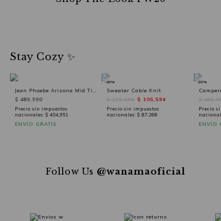
Stay Cozy ✨
-40%
-30%
Jean Phoebe Arizona Mid Tina Used Black
Sweater Cable Knit
$ 489,990
$ 175,990
$ 105,594
$ 499,9
Precio sin impuestos
Precio sin impuestos
Precio s
nacionales:
$ 404,951
nacionales:
$ 87,268
nacional
ENVÍO GRATIS
ENVÍO 
Follow Us
@wanamaoficial