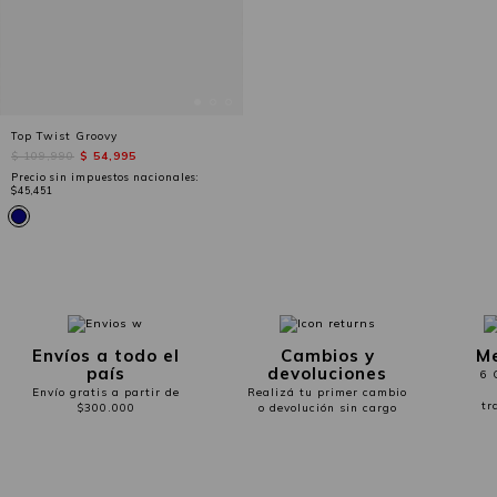
Top Twist Groovy
$ 109,990
$ 54,995
Precio sin impuestos nacionales:
$45,451
Envíos a todo el
Cambios y
Me
país
devoluciones
6 
Envío gratis a partir de
Realizá tu primer cambio
tr
$300.000
o devolución sin cargo