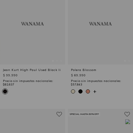
Jean Kurt High Paul Used Black Ii
Polera Blossom
$ 99,990
$ 69,990
Precio sin impuestos nacionales:
Precio sin impuestos nacionales:
$82,637
$57,843
+
SPECIAL HASTA 60% OFF