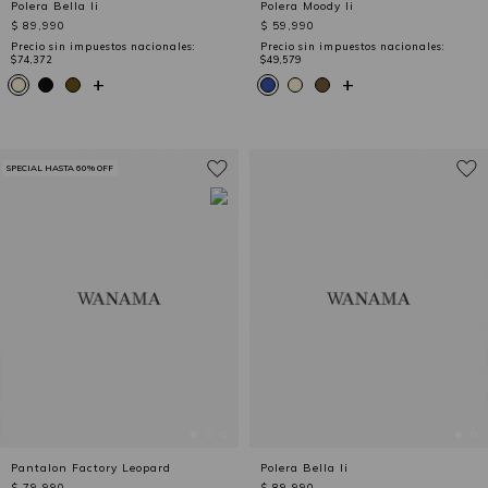
Polera Bella Ii
Polera Moody Ii
$ 89,990
$ 59,990
Precio sin impuestos nacionales:
Precio sin impuestos nacionales:
$74,372
$49,579
+
+
SPECIAL HASTA 60% OFF
Pantalon Factory Leopard
Polera Bella Ii
$ 79,990
$ 89,990