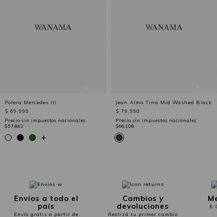
Polera Mercedes Iii
Jean Alma Tina Mid Washed Black
$ 69,990
$ 79,990
Precio sin impuestos nacionales:
Precio sin impuestos nacionales:
$57,843
$66,108
+
Envíos a todo el
Cambios y
Me
país
devoluciones
6 
Envío gratis a partir de
Realizá tu primer cambio