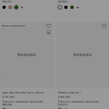
$74,372
$57,843
+
+
SPECIAL HASTA 60% OFF
Jean Mandie Mid Taylor Black
Polera America I
$ 79,990
$ 89,990
Precio sin impuestos nacionales:
Precio sin impuestos nacionales:
$66,108
$74,372