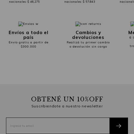
nacionales:
$ 46,275
nacionales:
$ 57,843
nacional
Envíos a todo el
Cambios y
Me
país
devoluciones
6 
Envío gratis a partir de
Realizá tu primer cambio
tr
$300.000
o devolución sin cargo
OBTENÉ UN 10%OFF
Suscribiendote a nuestro newsletter