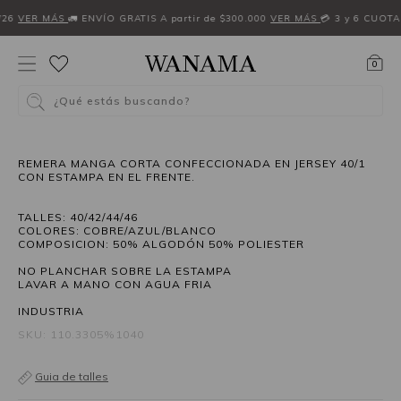
W26
VER MÁS
🚛 ENVÍO GRATIS A partir de $300.000
VER MÁS
💳 3 y 6 CUOTA
0
¿Qué estás buscando?
REMERA MANGA CORTA CONFECCIONADA EN JERSEY 40/1
CON ESTAMPA EN EL FRENTE.
TALLES: 40/42/44/46
COLORES: COBRE/AZUL/BLANCO
COMPOSICION: 50% ALGODÓN 50% POLIESTER
NO PLANCHAR SOBRE LA ESTAMPA
LAVAR A MANO CON AGUA FRIA
INDUSTRIA
SKU: 110.3305%1040
Guia de talles