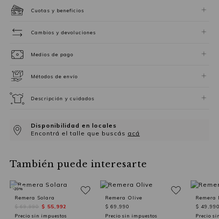
Cuotas y beneficios
Cambios y devoluciones
Medios de pago
Métodos de envío
Descripción y cuidados
Disponibilidad en locales
Encontrá el talle que buscás
acá
También puede interesarte
-20%
Remera Solara
Remera Olive
Remera 
$ 69,990
$ 55,992
$ 69,990
$ 49,99
Precio sin impuestos
Precio sin impuestos
Precio si