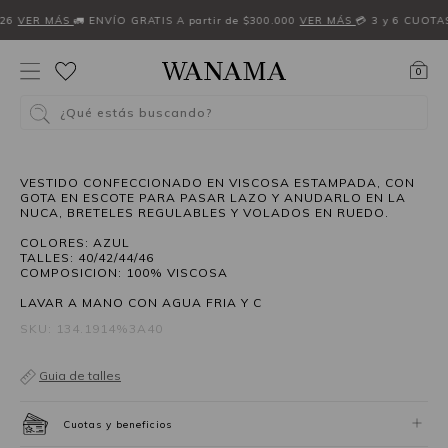
26
VER MÁS
🚛 ENVÍO GRATIS A partir de $300.000
VER MÁS
💳 3 y 6 CUOTA
0
¿Qué estás buscando?
50%OFF
VESTIDO CONFECCIONADO EN VISCOSA ESTAMPADA, CON
GOTA EN ESCOTE PARA PASAR LAZO Y ANUDARLO EN LA
NUCA, BRETELES REGULABLES Y VOLADOS EN RUEDO.
COLORES: AZUL
TALLES: 40/42/44/46
COMPOSICION: 100% VISCOSA
LAVAR A MANO CON AGUA FRIA Y C
SKU: 134.1914%3A40
Guia de talles
Cuotas y beneficios