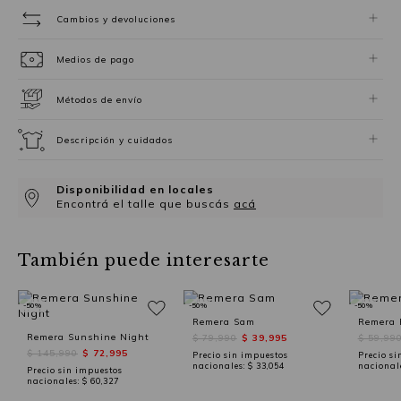
Cambios y devoluciones
Medios de pago
Métodos de envío
Descripción y cuidados
Disponibilidad en locales
Encontrá el talle que buscás
acá
También puede interesarte
-50%
-50%
-50%
Remera Sam
Remera 
Remera Sunshine Night
$ 79,990
$ 39,995
$ 59,99
$ 145,990
$ 72,995
Precio sin impuestos
Precio si
nacionales:
$ 33,054
nacional
Precio sin impuestos
nacionales:
$ 60,327