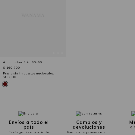
Almohadon Erin 60x60
$ 160,700
Precio sin impuestos nacionales:
$132,810
Envíos a todo el
Cambios y
Me
país
devoluciones
6 
Envío gratis a partir de
Realizá tu primer cambio