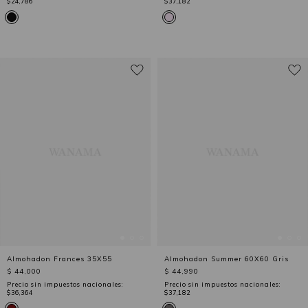
$24,786
$37,182
Almohadon Frances 35X55
Almohadon Summer 60X60 Gris
$ 44,000
$ 44,990
Precio sin impuestos nacionales:
Precio sin impuestos nacionales:
$36,364
$37,182