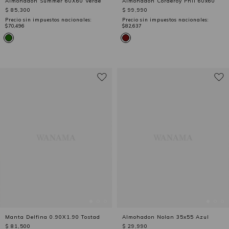
Almohadon Summer 60X60 Verde
Almohadon Corderoy Phil 60x60
$ 85,300
$ 99,990
Precio sin impuestos nacionales:
Precio sin impuestos nacionales:
$70,496
$82,637
Manta Delfina 0.90X1.90 Tostad
Almohadon Nolan 35x55 Azul
$ 81,500
$ 29,990