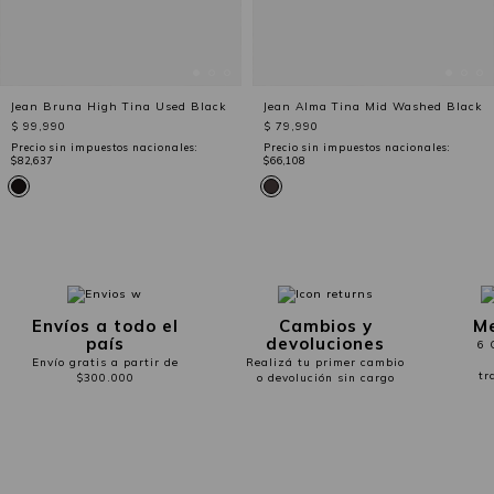
Jean Bruna High Tina Used Black
Jean Alma Tina Mid Washed Black
$ 99,990
$ 79,990
Precio sin impuestos nacionales:
Precio sin impuestos nacionales:
$82,637
$66,108
Envíos a todo el
Cambios y
Me
país
devoluciones
6 
Envío gratis a partir de
Realizá tu primer cambio
tr
$300.000
o devolución sin cargo