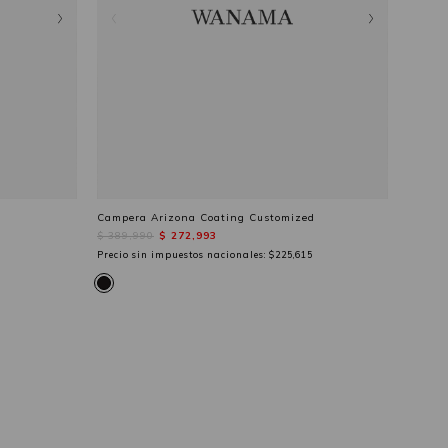
Campera Arizona Coating Customized
$ 389,990
$ 272,993
Precio sin impuestos nacionales:
$225,615