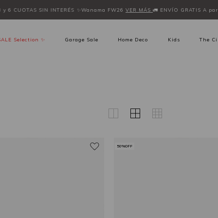
 y 6 CUOTAS SIN INTERÉS
✨Wanama FW26
VER MÁS
🚛 ENVÍO GRATIS A parti
SALE Selection ✨
Garage Sale
Home Deco
Kids
The Ci
50%OFF