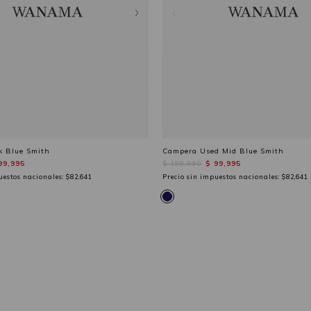
k Blue Smith
Campera Used Mid Blue Smith
99,995
$ 199,990
$ 99,995
uestos nacionales:
$82,641
Precio sin impuestos nacionales:
$82,641