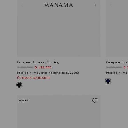
Campera Arizona Coating
Campera Dar
$ 299,990
$ 149,995
$ 199,990
$ 
Precio sin impuestos nacionales:
$123,963
Precio sin imp
ÚLTIMAS UNIDADES
30%OFF