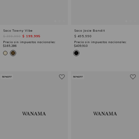
Saco Towny Vibe
Saco Josie Bandit
$ 399,990
$ 199,995
$ 495,990
Precio sin impuestos nacionales:
Precio sin impuestos nacionales:
$165,286
$409,910
50%OFF
50%OFF