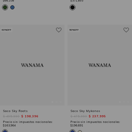
$66,108
$371,893
60%OFF
50%OFF
Saco Sky Roots
Saco Sky Mykonos
$ 495,990
$ 198,396
$ 475,990
$ 237,995
Precio sin impuestos nacionales:
Precio sin impuestos nacionales:
$163,964
$196,691