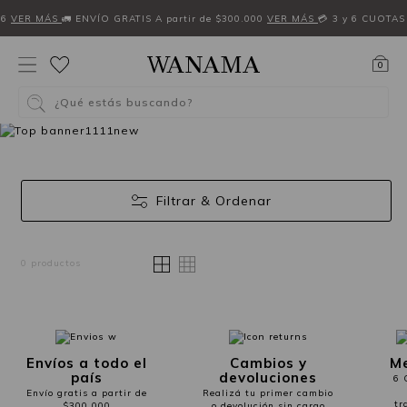
26
VER MÁS
🚛 ENVÍO GRATIS A partir de $300.000
VER MÁS
💳 3 y 6 CUOTAS
0
¿Qué estás buscando?
Filtrar & Ordenar
0 productos
Envíos a todo el
Cambios y
Me
país
devoluciones
6 
Envío gratis a partir de
Realizá tu primer cambio
tr
$300.000
o devolución sin cargo