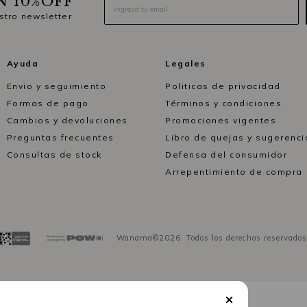
N 10%OFF
stro newsletter
Ayuda
Legales
Envio y seguimiento
Politicas de privacidad
Formas de pago
Términos y condiciones
Cambios y devoluciones
Promociones vigentes
Preguntas frecuentes
Libro de quejas y sugerenci
Consultas de stock
Defensa del consumidor
Arrepentimiento de compra
Wanama©2026. Todos los derechos reservados