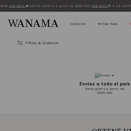
FW26
VER MÁS
🚛 ENVÍO GRATIS A partir de $300.000
VER MÁS
💳 3 y 6 CUO
Colección
Winter Sale
Filtrar & Ordenar
Envíos a todo el país
Envío gratis a partir de
$300.000