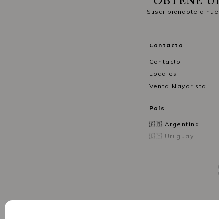
OBTENÉ U
Suscribiendote a nue
Contacto
Contacto
Locales
Venta Mayorista
País
🇦🇷 Argentina
🇺🇾 Uruguay