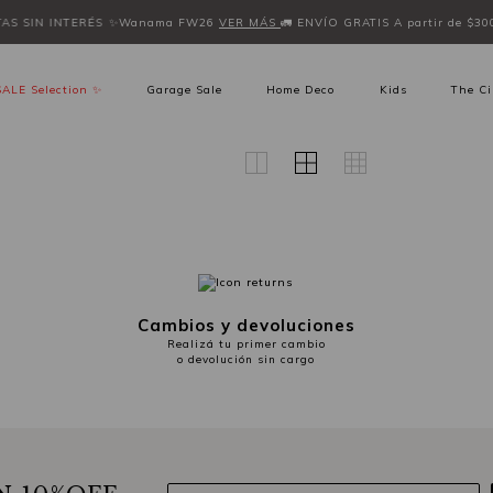
TAS SIN INTERÉS
✨Wanama FW26
VER MÁS
🚛 ENVÍO GRATIS A partir de $30
SALE Selection ✨
Garage Sale
Home Deco
Kids
The Ci
Cambios y devoluciones
Realizá tu primer cambio
o devolución sin cargo