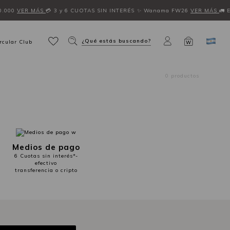
0.000
VER MÁS
💳 3 y 6 CUOTAS SIN INTERÉS
✨ Wanama FW26
VER MÁS
🚛 
¿Qué estás buscando?
rcular Club
W
0 productos
Medios de pago
6 Cuotas sin interés*-
efectivo
transferencia o cripto