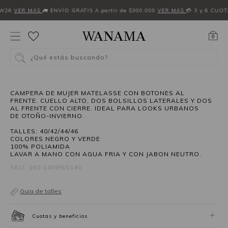
FW26
VER MÁS
🚛 ENVÍO GRATIS A partir de $300.000
VER MÁS
💳 3 y 6 CUOT
0
¿Qué estás buscando?
50%OFF
CAMPERA DE MUJER MATELASSE CON BOTONES AL
FRENTE. CUELLO ALTO, DOS BOLSILLOS LATERALES Y DOS
AL FRENTE CON CIERRE. IDEAL PARA LOOKS URBANOS
DE OTOÑO-INVIERNO.
TALLES: 40/42/44/46
COLORES NEGRO Y VERDE
100% POLIAMIDA
LAVAR A MANO CON AGUA FRIA Y CON JABON NEUTRO.
SKU: 160.1409%0140
Guia de talles
Cuotas y beneficios