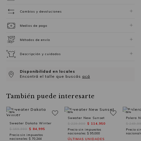
Cambios y devoluciones
Medios de pago
Métodos de envío
Descripción y cuidados
Disponibilidad en locales
Encontrá el talle que buscás
acá
También puede interesarte
-50%
-50%
-50%
Sweater New Sunset
Polera N
Sweater Dakota Winter
$ 229,900
$ 114,950
$ 249,9
$ 169,990
$ 84,995
Precio sin impuestos
Precio si
nacionales:
$ 95,000
nacional
Precio sin impuestos
nacionales:
$ 70,244
ÚLTIMAS UNIDADES