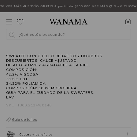
W26
VER MÁS
🚛 ENVÍO GRATIS A partir de $300.000
VER MÁS
💳 3 y 6 CUOTA
0
¿Qué estás buscando?
SWEATER CON CUELLO REBATIDO Y HOMBROS
DESCUBIERTOS. CALCE AJUSTADO.
HILADO SUAVE Y AGRADABLE A LA PIEL.
COMPOSICIÓN:
42.2% VISCOSA
23.6% PBT
34.22% POLIAMIDA
COMPOSICIÓN: 100% MICROFIBRA
GUÍA PARA EL CUIDADO DE LA SWEATERS:
LAV
SKU: 1800.2124%0140
Guia de talles
Cuotas y beneficios