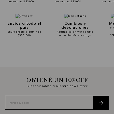
nacionales:
$ 33,050
nacionales:
$ 33,054
nacional
Envíos a todo el
Cambios y
Me
país
devoluciones
6 
Envío gratis a partir de
Realizá tu primer cambio
tr
$300.000
o devolución sin cargo
OBTENÉ UN 10%OFF
Suscribiendote a nuestro newsletter