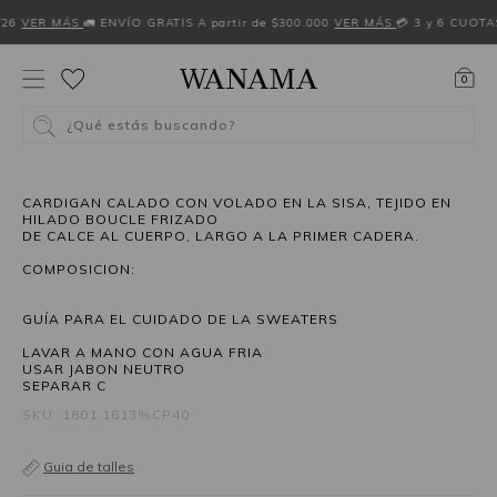
W26
VER MÁS
🚛 ENVÍO GRATIS A partir de $300.000
VER MÁS
💳 3 y 6 CUOTA
0
¿Qué estás buscando?
CARDIGAN CALADO CON VOLADO EN LA SISA, TEJIDO EN
HILADO BOUCLE FRIZADO
DE CALCE AL CUERPO, LARGO A LA PRIMER CADERA.
COMPOSICION:
GUÍA PARA EL CUIDADO DE LA SWEATERS
LAVAR A MANO CON AGUA FRIA
USAR JABON NEUTRO
SEPARAR C
SKU: 1801.1613%CP40
Guia de talles