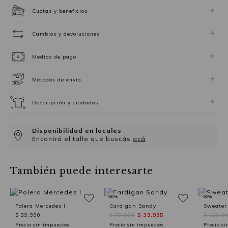
Cuotas y beneficios
Cambios y devoluciones
Medios de pago
Métodos de envío
Descripción y cuidados
Disponibilidad en locales
Encontrá el talle que buscás
acá
También puede interesarte
-50%
-50%
Polera Mercedes I
Cardigan Sandy
Sweater 
$ 39,990
$ 79,990
$ 39,995
$ 139,9
Precio sin impuestos
Precio sin impuestos
Precio si