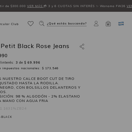
ir de $300.000
VER MÁS
💳 3 y 6 CUOTAS SIN INTERÉS
✨ Wanama FW26
VE
¿Qué estás buscando?
rcular Club
W
 Petit Black Rose Jeans
990
/interés:
3
de
$ 69.996
in impuestos nacionales: $ 173,546
S NUESTRO CALCE BOOT CUT DE TIRO
AJUSTADO HASTA LA RODILLA.
NEGRO, CON BOLSILLOS DELANTEROS Y
OS.
ICIÓN: 98 % ALGODÓN - 2% ELASTANO
A MANO CON AGUA FRIA
41.1631%ZB24
-BLACK