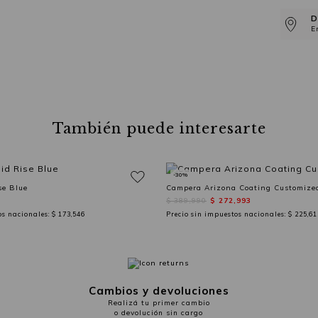
D
E
También puede interesarte
-30%
se Blue
Campera Arizona Coating Customize
$ 389,990
$ 272,993
os nacionales:
$ 173,546
Precio sin impuestos nacionales:
$ 225,61
Cambios y devoluciones
Realizá tu primer cambio
o devolución sin cargo