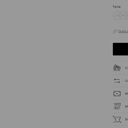
Talle:
24
26
Guia 
C
C
M
M
D