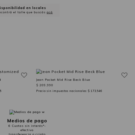
isponibilidad en locales
ncontrá el talle que buscás
acá
d
Jean Pocket Mid Rise Beck Blue
$ 209,990
5
Precio sin impuestos nacionales:
$ 173,546
Medios de pago
6 Cuotas sin interés*-
efectivo
transferencia o cripto