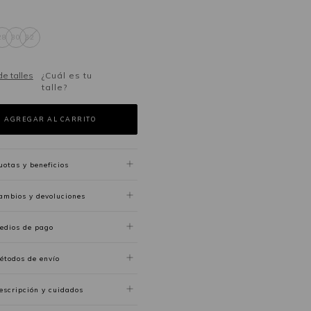
28
30
32
de talles
¿Cuál es tu
talle?
uotas y beneficios
ambios y devoluciones
edios de pago
étodos de envío
escripción y cuidados