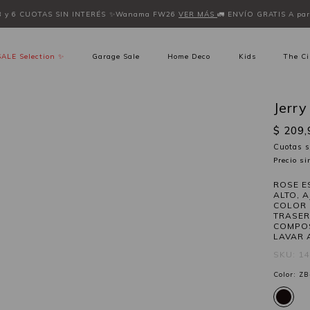
3 y 6 CUOTAS SIN INTERÉS
✨Wanama FW26
VER MÁS
🚛 ENVÍO GRATIS A part
SALE Selection ✨
Garage Sale
Home Deco
Kids
The Ci
Jerry
$ 209,
Cuotas s
Precio s
ROSE E
ALTO, 
COLOR 
TRASER
COMPOS
LAVAR 
SKU: 1
Color:
ZB