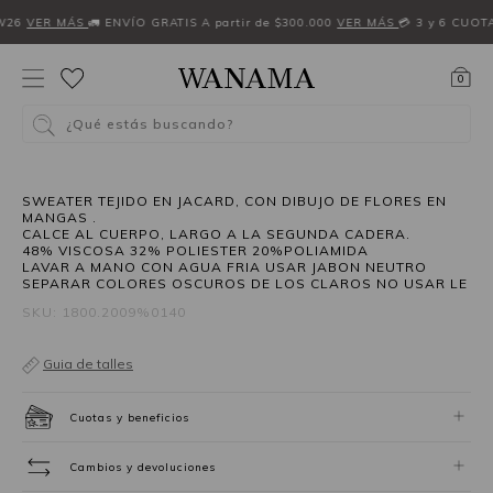
W26
VER MÁS
🚛 ENVÍO GRATIS A partir de $300.000
VER MÁS
💳 3 y 6 CUOT
0
¿Qué estás buscando?
SWEATER TEJIDO EN JACARD, CON DIBUJO DE FLORES EN
MANGAS .
CALCE AL CUERPO, LARGO A LA SEGUNDA CADERA.
48% VISCOSA 32% POLIESTER 20%POLIAMIDA
LAVAR A MANO CON AGUA FRIA USAR JABON NEUTRO
SEPARAR COLORES OSCUROS DE LOS CLAROS NO USAR LE
SKU: 1800.2009%0140
Guia de talles
Cuotas y beneficios
Cambios y devoluciones