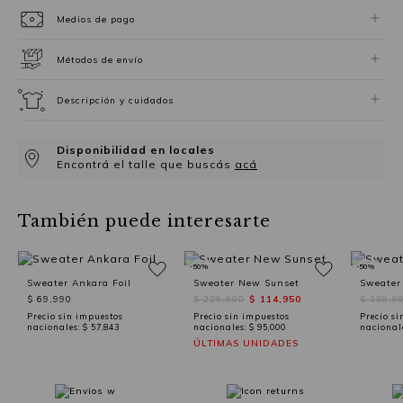
Medios de pago
Métodos de envío
Descripción y cuidados
Disponibilidad en locales
Encontrá el talle que buscás
acá
También puede interesarte
-50%
-50%
Sweater Ankara Foil
Sweater New Sunset
Sweater
$ 69,990
$ 229,900
$ 114,950
$ 159,9
Precio sin impuestos
Precio sin impuestos
Precio si
nacionales:
$ 57,843
nacionales:
$ 95,000
nacional
ÚLTIMAS UNIDADES