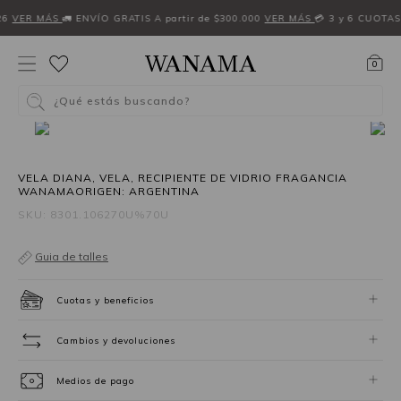
26
VER MÁS
🚛 ENVÍO GRATIS A partir de $300.000
VER MÁS
💳 3 y 6 CUOTAS
0
¿Qué estás buscando?
VELA DIANA, VELA, RECIPIENTE DE VIDRIO FRAGANCIA
WANAMAORIGEN: ARGENTINA
SKU: 8301.106270U%70U
Guia de talles
Cuotas y beneficios
Cambios y devoluciones
Medios de pago