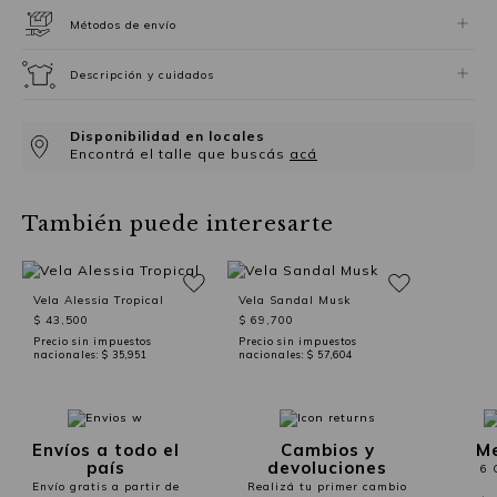
Métodos de envío
Descripción y cuidados
Disponibilidad en locales
Encontrá el talle que buscás
acá
También puede interesarte
Vela Alessia Tropical
Vela Sandal Musk
$ 43,500
$ 69,700
Precio sin impuestos
Precio sin impuestos
nacionales:
$ 35,951
nacionales:
$ 57,604
Envíos a todo el
Cambios y
Me
país
devoluciones
6 
Envío gratis a partir de
Realizá tu primer cambio