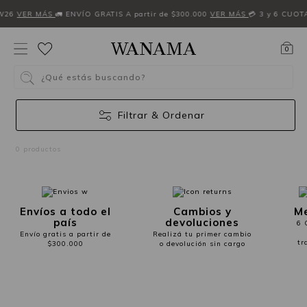
W26
VER MÁS
🚛 ENVÍO GRATIS A partir de $300.000
VER MÁS
💳 3 y 6 CUOT
0
¿Qué estás buscando?
Filtrar & Ordenar
0 productos
Envíos a todo el
Cambios y
Me
país
devoluciones
6 
Envío gratis a partir de
Realizá tu primer cambio
tr
$300.000
o devolución sin cargo