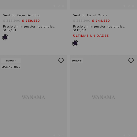
Vestido Kaya Bamboo
Vestido Twist Oasis
$ 319,900
$ 159,950
$ 289,900
$ 144,950
Precio sin impuestos nacionales:
Precio sin impuestos nacionales:
$132,191
$119,794
ÚLTIMAS UNIDADES
50%OFF
50%OFF
SPECIAL PRICE