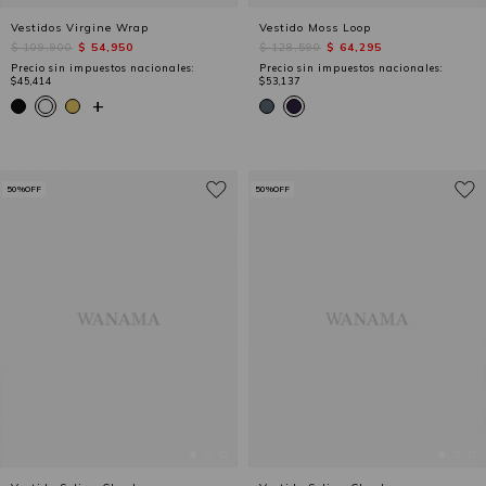
Vestidos Virgine Wrap
Vestido Moss Loop
$ 109,900
$ 54,950
$ 128,590
$ 64,295
Precio sin impuestos nacionales:
Precio sin impuestos nacionales:
$45,414
$53,137
+
50%OFF
50%OFF