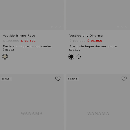
Vestido Irinna Rose
Vestido Lily Dharma
$ 190,990
$ 95,495
$ 189,900
$ 94,950
Precio sin impuestos nacionales:
Precio sin impuestos nacionales:
$78,922
$78,472
50%OFF
60%OFF