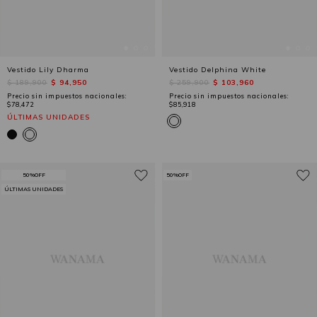
Vestido Lily Dharma
Vestido Delphina White
$ 189,900
$ 94,950
$ 259,900
$ 103,960
Precio sin impuestos nacionales:
Precio sin impuestos nacionales:
$78,472
$85,918
ÚLTIMAS UNIDADES
50%OFF
50%OFF
ÚLTIMAS UNIDADES