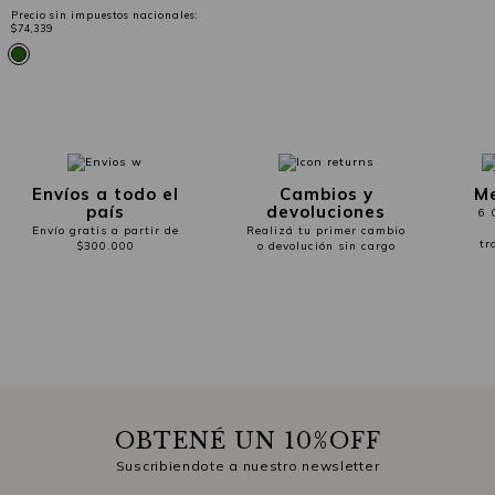
Precio sin impuestos nacionales:
$74,339
Envíos a todo el
Cambios y
Me
país
devoluciones
6 
Envío gratis a partir de
Realizá tu primer cambio
tr
$300.000
o devolución sin cargo
OBTENÉ UN 10%OFF
Suscribiendote a nuestro newsletter