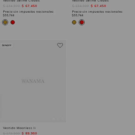
Vestido Seline Clouds
Vestido Seline Clouds
$ 134,900
$ 67,450
$ 134,900
$ 67,450
Precio sin impuestos nacionales:
Precio sin impuestos nacionales:
$55,744
$55,744
50%OFF
Vestido Moonless Ii
$ 179,900
$ 89,950