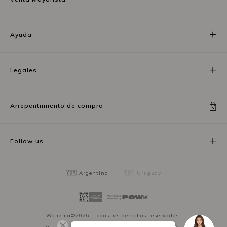
Ayuda
Legales
Arrepentimiento de compra
Follow us
🇦🇷 Argentina
🇺🇾 Uruguay
Wanama©2026. Todos los derechos reservados.