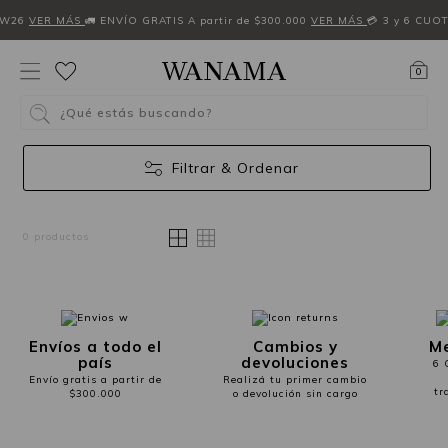
FW26
VER MÁS
🚛 ENVÍO GRATIS A partir de $300.000
VER MÁS
💳 3 y 6 CUO
0
¿Qué estás buscando?
Filtrar & Ordenar
0 productos
Envíos a todo el
Cambios y
Me
país
devoluciones
6 
Envío gratis a partir de
Realizá tu primer cambio
tr
$300.000
o devolución sin cargo