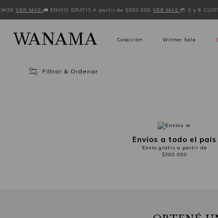
FW26
VER MÁS
🚛 ENVÍO GRATIS A partir de $300.000
VER MÁS
💳 3 y 6 CUO
Colección
Winter Sale
Filtrar & Ordenar
Envíos a todo el país
Envío gratis a partir de
$300.000