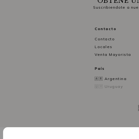
OBTENÉ U
Suscribiendote a nue
Contacto
Contacto
Locales
Venta Mayorista
País
🇦🇷 Argentina
🇺🇾 Uruguay