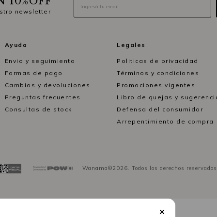
N 10%OFF
stro newsletter
Ayuda
Legales
Envio y seguimiento
Politicas de privacidad
Formas de pago
Términos y condiciones
Cambios y devoluciones
Promociones vigentes
Preguntas frecuentes
Libro de quejas y sugerenci
Consultas de stock
Defensa del consumidor
Arrepentimiento de compra
Wanama©2026. Todos los derechos reservados