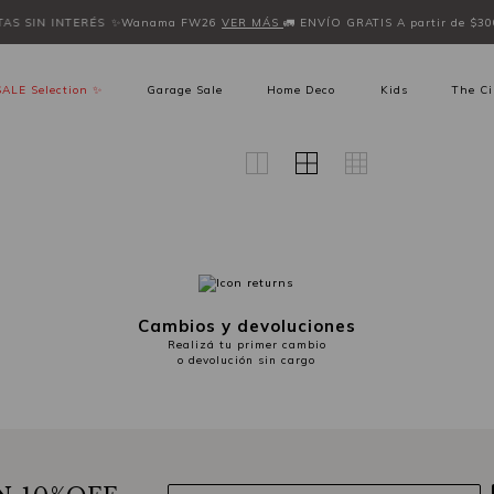
TAS SIN INTERÉS
✨Wanama FW26
VER MÁS
🚛 ENVÍO GRATIS A partir de $3
SALE Selection ✨
Garage Sale
Home Deco
Kids
The Ci
Cambios y devoluciones
Realizá tu primer cambio
o devolución sin cargo