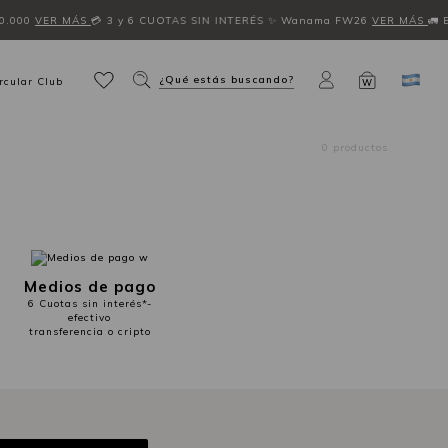
00.000
VER MÁS
💳 3 y 6 CUOTAS SIN INTERÉS
✨ Wanama FW26
VER MÁS
🚛 
¿Qué estás buscando?
rcular Club
W
0 productos
Medios de pago
6 Cuotas sin interés*-
efectivo
transferencia o cripto