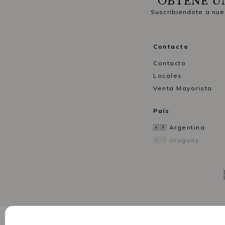
OBTENÉ U
Suscribiendote a nue
Contacto
Contacto
Locales
Venta Mayorista
País
🇦🇷 Argentina
🇺🇾 Uruguay