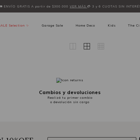
🚛 ENVÍO GRATIS A partir de $300.000
VER MÁS
💳 3 y 6 CUOTAS SIN INTERÉ
SALE Selection ✨
Garage Sale
Home Deco
Kids
The Ci
Cambios y devoluciones
Realizá tu primer cambio
o devolución sin cargo