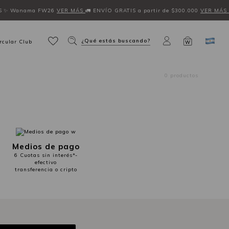
S
✨ Wanama FW26
VER MÁS
🚛 ENVÍO GRATIS a partir de $300.000
VER MÁS
¿Qué estás buscando?
rcular Club
W
0 productos
Medios de pago
6 Cuotas sin interés*-
efectivo
transferencia o cripto