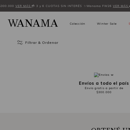
 $300.000
VER MÁS
💳 3 y 6 CUOTAS SIN INTERÉS
✨Wanama FW26
VER MÁS
Colección
Winter Sale
Filtrar & Ordenar
Envíos a todo el país
Envío gratis a partir de
$300.000