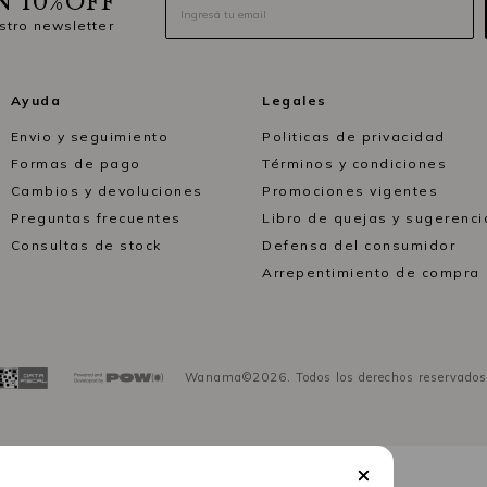
N 10%OFF
stro newsletter
Ayuda
Legales
Envio y seguimiento
Politicas de privacidad
Formas de pago
Términos y condiciones
Cambios y devoluciones
Promociones vigentes
Preguntas frecuentes
Libro de quejas y sugerenci
Consultas de stock
Defensa del consumidor
Arrepentimiento de compra
Wanama©2026. Todos los derechos reservados