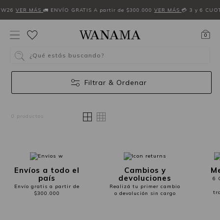
FW26
VER MÁS
🚛 ENVÍO GRATIS A partir de $300.000
VER MÁS
💳 3 y 6 CUO
0
¿Qué estás buscando?
Filtrar & Ordenar
0 productos
Envíos a todo el
Cambios y
Me
país
devoluciones
6 
Envío gratis a partir de
Realizá tu primer cambio
tr
$300.000
o devolución sin cargo