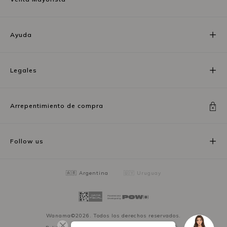
Ayuda
Legales
Arrepentimiento de compra
Follow us
🇦🇷 Argentina
🇺🇾 Uruguay
Wanama©2026. Todos los derechos reservados.