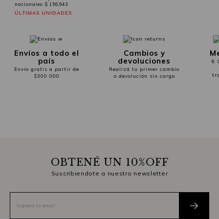
nacionales:
$ 156,943
ÚLTIMAS UNIDADES
Envíos a todo el
Cambios y
Me
país
devoluciones
6 
Envío gratis a partir de
Realizá tu primer cambio
tr
$300.000
o devolución sin cargo
OBTENÉ UN 10%OFF
Suscribiendote a nuestro newsletter