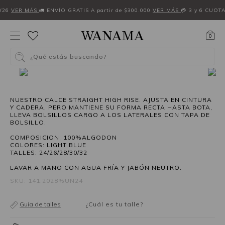
W26
VER MÁS
🚛 ENVÍO GRATIS A partir de $300.000
VER MÁS
💳 3 y 6 CUOT
0
¿Qué estás buscando?
NUESTRO CALCE STRAIGHT HIGH RISE. AJUSTA EN CINTURA
Y CADERA, PERO MANTIENE SU FORMA RECTA HASTA BOTA,
LLEVA BOLSILLOS CARGO A LOS LATERALES CON TAPA DE
BOLSILLO.
COMPOSICION: 100%ALGODON
COLORES: LIGHT BLUE
TALLES: 24/26/28/30/32
LAVAR A MANO CON AGUA FRÍA Y JABÓN NEUTRO.
SKU: 141.2028%UN24
Guia de talles
¿Cuál es tu talle?